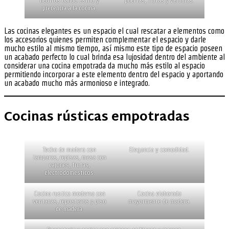
neutros dando estilo y
puertas, frutas y verduras.
precencia a la cocina.
Las cocinas elegantes es un espacio el cual rescatar a elementos como
los accesorios quienes permiten complementar el espacio y darle
mucho estilo al mismo tiempo, así mismo este tipo de espacio poseen
un acabado perfecto lo cual brinda esa lujosidad dentro del ambiente al
considerar una cocina empotrada da mucho más estilo al espacio
permitiendo incorporar a este elemento dentro del espacio y aportando
un acabado mucho más armonioso e integrado.
Cocinas rústicas empotradas
Techo de madera con
Elegancia y comodidad.
lamparas, repisas, mesa con
cajones, frutas,
electrodomesticos.
Cocina rustica moderna con
Cocina elaborada
ventanas, reposteros y piso
mayormente de madera.
de madera.