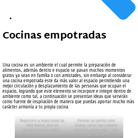
Cocinas empotradas
Una cocina es un ambiente el cual permite la preparación de
alimentos, además dentro e espacio se pasan muchos momentos
gratos ya sean en familia o con amistades, sin embargo al considerar
una cocina empotrada este da más valor al espacio permitiendo una
mejor circulación y desplazamiento de las personas que ocupan el
espacio, logrando que este elemento se incorpore e integre dentro de
ambiente como tal, a continuación se presentan ideas que servirán
como fuente de inspiración de manera que puedas aportar mucho más
carácter armonía a tu propia cocina.
Reposteria y empotrados de
Paredes de ladrillo color
color blanco, piso de
blanco, cocina con campana
porcelanato con diseño.
cuadrada, reposteros, i pido
de madera.