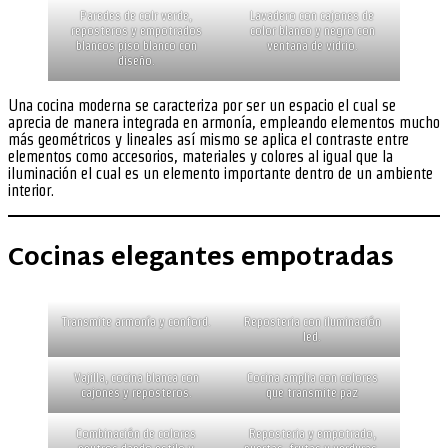
Paredes de colr verde,
Lavadero con cajones de
reposteros y empotrados
color blanco y negro con
blancos piso blanco con
ventana de vidrio.
diseño.
Una cocina moderna se caracteriza por ser un espacio el cual se
aprecia de manera integrada en armonía, empleando elementos mucho
más geométricos y lineales así mismo se aplica el contraste entre
elementos como accesorios, materiales y colores al igual que la
iluminación el cual es un elemento importante dentro de un ambiente
interior.
Cocinas elegantes empotradas
Transmite armonía y conford.
Reposteria con iluminación
led.
Vajilla, cocina blanca con
Cocina amplia con colores
cajones y reposteros.
que transmite paz
Combinación de colores
Reposteria y empotrado,