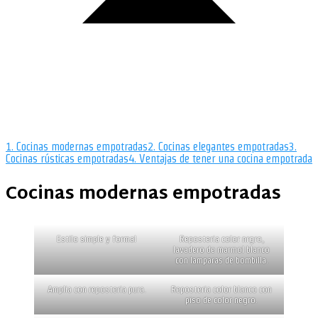
1.
Cocinas modernas empotradas
2.
Cocinas elegantes empotradas
3.
Cocinas rústicas empotradas
4.
Ventajas de tener una cocina empotrada
Cocinas modernas empotradas
Estilo simple y formal
Reposteria color nrgro,
lavadero de marmol blanco
con lamparas de bombilla.
Amplia con reposteria pura.
Reposteria color blanco con
piso de color negro.