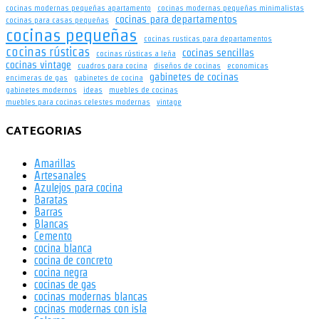
cocinas modernas pequeñas apartamento
cocinas modernas pequeñas minimalistas
cocinas para departamentos
cocinas para casas pequeñas
cocinas pequeñas
cocinas rusticas para departamentos
cocinas rústicas
cocinas sencillas
cocinas rústicas a leña
cocinas vintage
cuadros para cocina
diseños de cocinas
economicas
gabinetes de cocinas
encimeras de gas
gabinetes de cocina
gabinetes modernos
ideas
muebles de cocinas
muebles para cocinas celestes modernas
vintage
CATEGORIAS
Amarillas
Artesanales
Azulejos para cocina
Baratas
Barras
Blancas
Cemento
cocina blanca
cocina de concreto
cocina negra
cocinas de gas
cocinas modernas blancas
cocinas modernas con isla