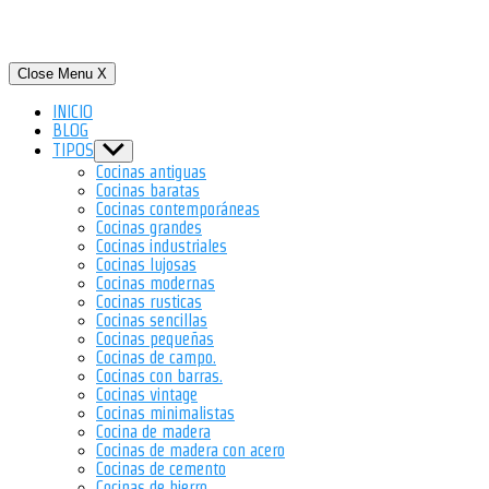
Close Menu
X
INICIO
BLOG
TIPOS
Show
sub
Cocinas antiguas
menu
Cocinas baratas
Cocinas contemporáneas
Cocinas grandes
Cocinas industriales
Cocinas lujosas
Cocinas modernas
Cocinas rusticas
Cocinas sencillas
Cocinas pequeñas
Cocinas de campo.
Cocinas con barras.
Cocinas vintage
Cocinas minimalistas
Cocina de madera
Cocinas de madera con acero
Cocinas de cemento
Cocinas de hierro