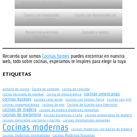
colores meutros, alfombra.
Cuenta con iluminación
Cocina con illuminación led
natural y artificial.
Reposteria y vitrinas
Comoda y amplia.
llamativas.
Recuerda que somos
Cocinas.homes
puedes encontrar en nuestra
web, todo sobre cocinas, esperamos te inspires para elegir la tuya.
ETIQUETAS
armario de cocina
Cocina de cemento
cocina de concreto
cocinas americanas
cocina decorada de navidad
Cocina de vitrocerámica
cocinas baratas
cocinas color verde
Cocinas con Colores Tierra
cocinas con grill
cocinas contemporáneas
cocinas de gas
Cocinas de Granito para Exteriores
cocinas de madera
cocinas de madera modernas pequeñas
cocinas de melamina
Cocinas Ecológicas a Leña
cocinas empotradas de madera
cocinas mejoradas con horno y parrilla
cocinas minimalistas pequeñas
Cocinas modernas
cocinas modernas con barras de madera
cocinas modernas minimalistas
Cocinas Modernas Pequeñas