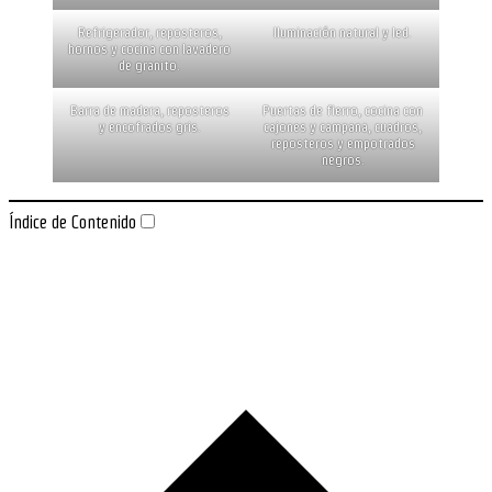
Refrigerador, reposteros,
Iluminación natural y led.
hornos y cocina con lavadero
de granito.
Barra de madera, reposteros
Puertas de fierro, cocina con
y encofrados gris.
cajones y campana, cuadros,
reposteros y empotrados
negros.
Índice de Contenido