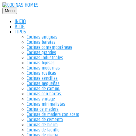
Saltar
al
Menu
contenido
INICIO
BLOG
TIPOS
Cocinas antiguas
Cocinas baratas
Cocinas contemporáneas
Cocinas grandes
Cocinas industriales
Cocinas lujosas
Cocinas modernas
Cocinas rusticas
Cocinas sencillas
Cocinas pequeñas
Cocinas de campo.
Cocinas con barras.
Cocinas vintage
Cocinas minimalistas
Cocina de madera
Cocinas de madera con acero
Cocinas de cemento
Cocinas de hierro
Cocinas de ladrillo
Cocinas de piedra