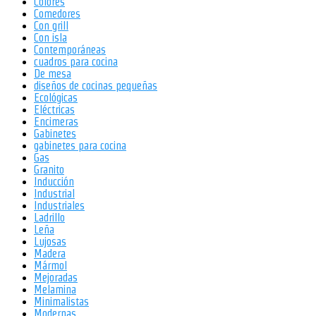
Colores
Comedores
Con grill
Con isla
Contemporáneas
cuadros para cocina
De mesa
diseños de cocinas pequeñas
Ecológicas
Eléctricas
Encimeras
Gabinetes
gabinetes para cocina
Gas
Granito
Inducción
Industrial
Industriales
Ladrillo
Leña
Lujosas
Madera
Mármol
Mejoradas
Melamina
Minimalistas
Modernas