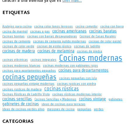
carácter a una vivienda ya que es
Leer más…
ETIQUETAS
Azulejos para cocina
cocina color tonos terrosos
cocina comedor
cocina con barra
cocinas americanas
cocinas baratas
cocina de marmol
cocinas a gas
Cocinas bonitas
cocinas con barras desayunadoras
Cocinas de Casas Rurales
cocinas de cemento
cocinas de cemento pulido modernas
cocinas de color pastel
cocinas de color verde
cocinas de estilo rústico
cocinas de ladrillo
cocinas de madera
cocinas de melamina
cocinas de piedra
Cocinas modernas
cocinas eléctricas
cocinas integrales
cocinas modernas blancas
cocinas modernas con gabinetes rojos
cocinas para departamentos
cocinas para apartamentos pequeños
cocinas pequeñas
cocinas pequeñas con isla
cocinas pequeñas vintage modernas
cocinas rusticas con piedra
cocinas rústicas
cocinas rusticas de madera
Cocinas Rústicas de Ladrillo Visto
cocinas rústicas modernas interior
cocinas sencillas
cocinas vintage
Cocinas Sencillas y Modernas
gabinetes
gabinetes de cocinas
ideas de cocinas para terrazas
Ideas de cocinas verdes olivo
mesones de cocina
pequeñas
verdes
CATEGORIAS