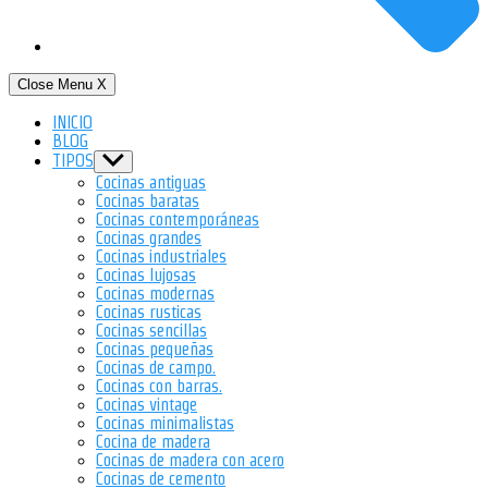
Close Menu
X
INICIO
BLOG
TIPOS
Show
sub
Cocinas antiguas
menu
Cocinas baratas
Cocinas contemporáneas
Cocinas grandes
Cocinas industriales
Cocinas lujosas
Cocinas modernas
Cocinas rusticas
Cocinas sencillas
Cocinas pequeñas
Cocinas de campo.
Cocinas con barras.
Cocinas vintage
Cocinas minimalistas
Cocina de madera
Cocinas de madera con acero
Cocinas de cemento