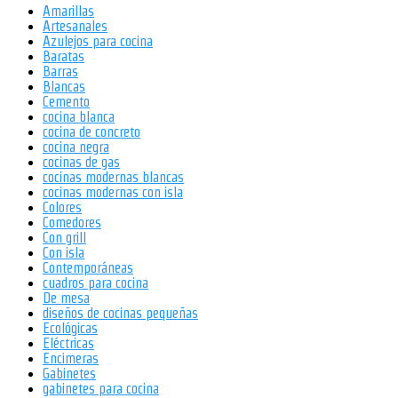
Amarillas
Artesanales
Azulejos para cocina
Baratas
Barras
Blancas
Cemento
cocina blanca
cocina de concreto
cocina negra
cocinas de gas
cocinas modernas blancas
cocinas modernas con isla
Colores
Comedores
Con grill
Con isla
Contemporáneas
cuadros para cocina
De mesa
diseños de cocinas pequeñas
Ecológicas
Eléctricas
Encimeras
Gabinetes
gabinetes para cocina