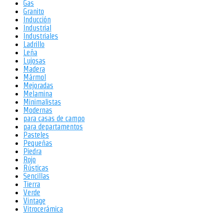
Gas
Granito
Inducción
Industrial
Industriales
Ladrillo
Leña
Lujosas
Madera
Mármol
Mejoradas
Melamina
Minimalistas
Modernas
para casas de campo
para departamentos
Pasteles
Pequeñas
Piedra
Rojo
Rústicas
Sencillas
Tierra
Verde
Vintage
Vitrocerámica