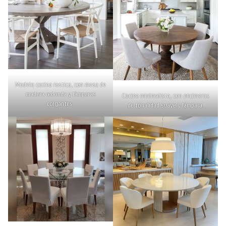
Modelo cocina rustica, con mesa de
madera redonda y lámparas
Cocina minimalista, con encimeras
colgantes.
de tonalidad suave y lámpara.