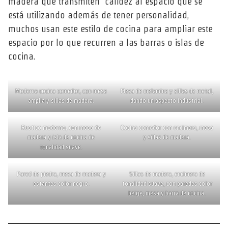
madera que transmiten calidez al espacio que se
está utilizando además de tener personalidad,
muchos usan este estilo de cocina para ampliar este
espacio por lo que recurren a las barras o islas de
cocina.
Moderna cocina comedor, con mesa
Mesa de melamina y sillas de metal,
amplia y sillas de madera.
dando un aspecto industrial.
Rustico moderno, con mesa de
Cocina comedor con encimera, mesa
madera y isla de cocina de
y sillas de madera.
tonalidad suave.
Pared de piedra, mesa de madera y
Sillas de madera, encimera de
estantes color negro.
tonalidad suave, con paredes color
beige, mesa y barra de cocina.