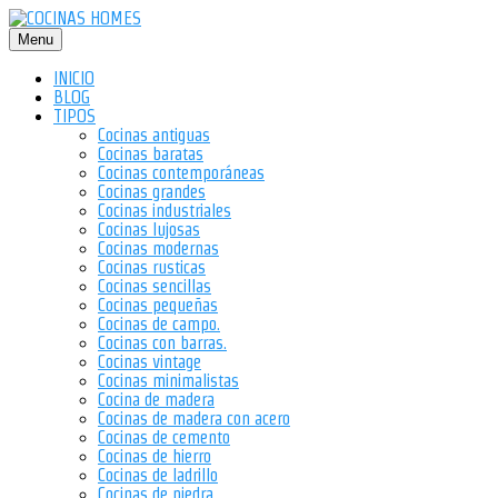
Saltar
al
Menu
contenido
INICIO
BLOG
TIPOS
Cocinas antiguas
Cocinas baratas
Cocinas contemporáneas
Cocinas grandes
Cocinas industriales
Cocinas lujosas
Cocinas modernas
Cocinas rusticas
Cocinas sencillas
Cocinas pequeñas
Cocinas de campo.
Cocinas con barras.
Cocinas vintage
Cocinas minimalistas
Cocina de madera
Cocinas de madera con acero
Cocinas de cemento
Cocinas de hierro
Cocinas de ladrillo
Cocinas de piedra