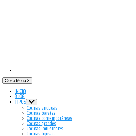
Close Menu
X
INICIO
BLOG
TIPOS
Show
sub
Cocinas antiguas
menu
Cocinas baratas
Cocinas contemporáneas
Cocinas grandes
Cocinas industriales
Cocinas lujosas