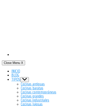
Close Menu
X
INICIO
BLOG
TIPOS
Show
sub
Cocinas antiguas
menu
Cocinas baratas
Cocinas contemporáneas
Cocinas grandes
Cocinas industriales
Cocinas lujosas