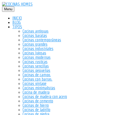
Saltar
al
Menu
contenido
INICIO
BLOG
TIPOS
Cocinas antiguas
Cocinas baratas
Cocinas contemporáneas
Cocinas grandes
Cocinas industriales
Cocinas lujosas
Cocinas modernas
Cocinas rusticas
Cocinas sencillas
Cocinas pequeñas
Cocinas de campo.
Cocinas con barras.
Cocinas vintage
Cocinas minimalistas
Cocina de madera
Cocinas de madera con acero
Cocinas de cemento
Cocinas de hierro
Cocinas de ladrillo
Cocinas de piedra