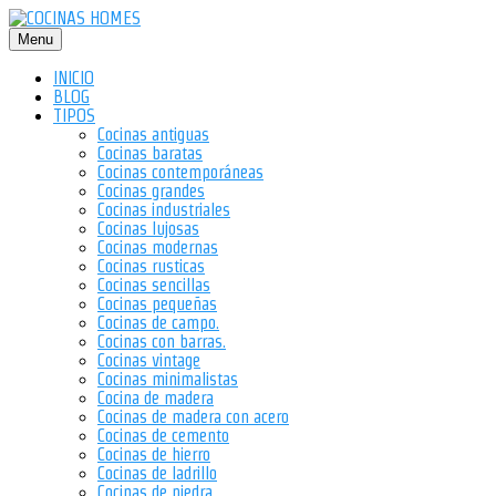
Saltar
al
Menu
contenido
INICIO
BLOG
TIPOS
Cocinas antiguas
Cocinas baratas
Cocinas contemporáneas
Cocinas grandes
Cocinas industriales
Cocinas lujosas
Cocinas modernas
Cocinas rusticas
Cocinas sencillas
Cocinas pequeñas
Cocinas de campo.
Cocinas con barras.
Cocinas vintage
Cocinas minimalistas
Cocina de madera
Cocinas de madera con acero
Cocinas de cemento
Cocinas de hierro
Cocinas de ladrillo
Cocinas de piedra