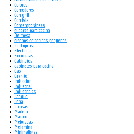
Colores
Comedores
Con grill
Con isla
Contemporáneas
cuadros para cocina
De mesa
diseños de cocinas pequeñas
Ecológicas
Eléctricas
Encimeras
Gabinetes
gabinetes para cocina
Gas
Granito
Inducción
Industrial
Industriales
Ladrillo
Leña
Lujosas
Madera
Mármol
Mejoradas
Melamina
Minimalistas