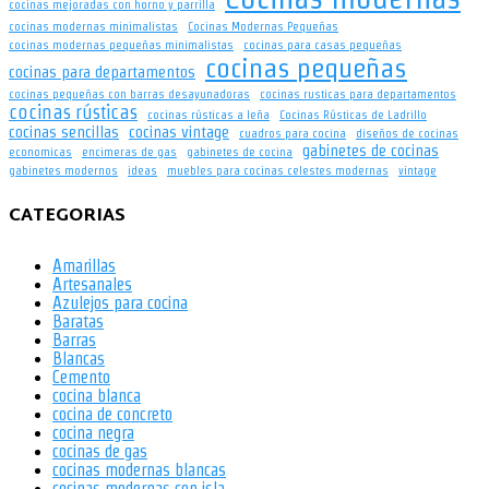
cocinas mejoradas con horno y parrilla
cocinas modernas minimalistas
Cocinas Modernas Pequeñas
cocinas modernas pequeñas minimalistas
cocinas para casas pequeñas
cocinas pequeñas
cocinas para departamentos
cocinas pequeñas con barras desayunadoras
cocinas rusticas para departamentos
cocinas rústicas
cocinas rústicas a leña
Cocinas Rústicas de Ladrillo
cocinas sencillas
cocinas vintage
cuadros para cocina
diseños de cocinas
gabinetes de cocinas
economicas
encimeras de gas
gabinetes de cocina
gabinetes modernos
ideas
muebles para cocinas celestes modernas
vintage
CATEGORIAS
Amarillas
Artesanales
Azulejos para cocina
Baratas
Barras
Blancas
Cemento
cocina blanca
cocina de concreto
cocina negra
cocinas de gas
cocinas modernas blancas
cocinas modernas con isla