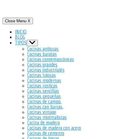
Close Menu
X
INICIO
BLOG
TIPOS
Show
sub
Cocinas antiguas
menu
Cocinas baratas
Cocinas contemporáneas
Cocinas grandes
Cocinas industriales
Cocinas lujosas
Cocinas modernas
Cocinas rusticas
Cocinas sencillas
Cocinas pequeñas
Cocinas de campo.
Cocinas con barras.
Cocinas vintage
Cocinas minimalistas
Cocina de madera
Cocinas de madera con acero
Cocinas de cemento
Cocinas de hierro