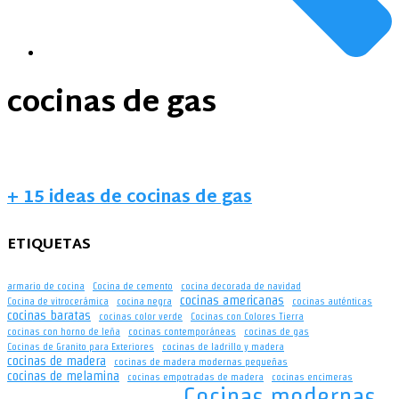
cocinas de gas
+ 15 ideas de cocinas de gas
ETIQUETAS
armario de cocina
Cocina de cemento
cocina decorada de navidad
cocinas americanas
Cocina de vitrocerámica
cocina negra
cocinas auténticas
cocinas baratas
cocinas color verde
Cocinas con Colores Tierra
cocinas con horno de leña
cocinas contemporáneas
cocinas de gas
Cocinas de Granito para Exteriores
cocinas de ladrillo y madera
cocinas de madera
cocinas de madera modernas pequeñas
cocinas de melamina
cocinas empotradas de madera
cocinas encimeras
Cocinas modernas