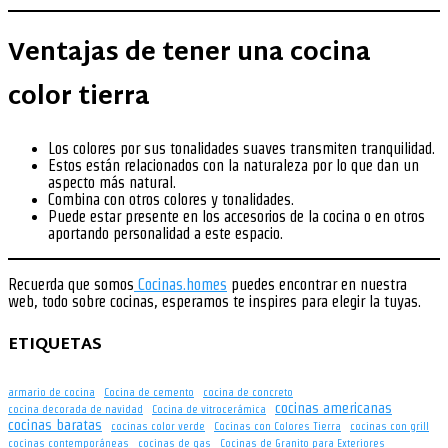
Ventajas de tener una cocina
color tierra
Los colores por sus tonalidades suaves transmiten tranquilidad.
Estos están relacionados con la naturaleza por lo que dan un
aspecto más natural.
Combina con otros colores y tonalidades.
Puede estar presente en los accesorios de la cocina o en otros
aportando personalidad a este espacio.
Recuerda que somos
Cocinas.homes
puedes encontrar en nuestra
web, todo sobre cocinas, esperamos te inspires para elegir la tuyas.
ETIQUETAS
armario de cocina
Cocina de cemento
cocina de concreto
cocinas americanas
cocina decorada de navidad
Cocina de vitrocerámica
cocinas baratas
cocinas color verde
Cocinas con Colores Tierra
cocinas con grill
cocinas contemporáneas
cocinas de gas
Cocinas de Granito para Exteriores