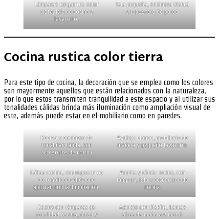
Lámparas colgantes color
Isla pequeña, encimera blanca
plata, isla de cocina y
y repostero de pared.
lavatorio.
Cocina rustica color tierra
Para este tipo de cocina, la decoración que se emplea como los colores
son mayormente aquellos que están relacionados con la naturaleza,
por lo que estos transmiten tranquilidad a este espacio y al utilizar sus
tonalidades cálidas brinda más iluminación como ampliación visual de
este, además puede estar en el mobiliario como en paredes.
Repisa y encimera de
Azulejo blanco, mobiliario de
tonalidad cálida, con
madera y pequeño lavatorio.
accesorios de cocina
Cálida cocina, con reposteros
Amplia y cálida cocina, con
de tonalidad cálida que
lámpara, isla y accesorios de
aportan con la iluminación.
cocina.
Cocina con lámparas de
Azulejo con diseño, bancas
tonalidad oscura, mesa y
altas de madera y metal.