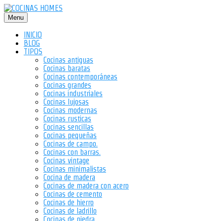
Saltar
al
Menu
contenido
INICIO
BLOG
TIPOS
Cocinas antiguas
Cocinas baratas
Cocinas contemporáneas
Cocinas grandes
Cocinas industriales
Cocinas lujosas
Cocinas modernas
Cocinas rusticas
Cocinas sencillas
Cocinas pequeñas
Cocinas de campo.
Cocinas con barras.
Cocinas vintage
Cocinas minimalistas
Cocina de madera
Cocinas de madera con acero
Cocinas de cemento
Cocinas de hierro
Cocinas de ladrillo
Cocinas de piedra