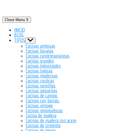
Close Menu
X
INICIO
BLOG
TIPOS
Show
sub
Cocinas antiguas
menu
Cocinas baratas
Cocinas contemporáneas
Cocinas grandes
Cocinas industriales
Cocinas lujosas
Cocinas modernas
Cocinas rusticas
Cocinas sencillas
Cocinas pequeñas
Cocinas de campo.
Cocinas con barras.
Cocinas vintage
Cocinas minimalistas
Cocina de madera
Cocinas de madera con acero
Cocinas de cemento
Cocinas de hierro