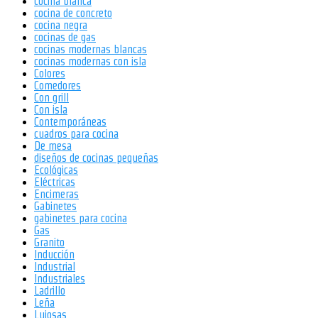
cocina blanca
cocina de concreto
cocina negra
cocinas de gas
cocinas modernas blancas
cocinas modernas con isla
Colores
Comedores
Con grill
Con isla
Contemporáneas
cuadros para cocina
De mesa
diseños de cocinas pequeñas
Ecológicas
Eléctricas
Encimeras
Gabinetes
gabinetes para cocina
Gas
Granito
Inducción
Industrial
Industriales
Ladrillo
Leña
Lujosas