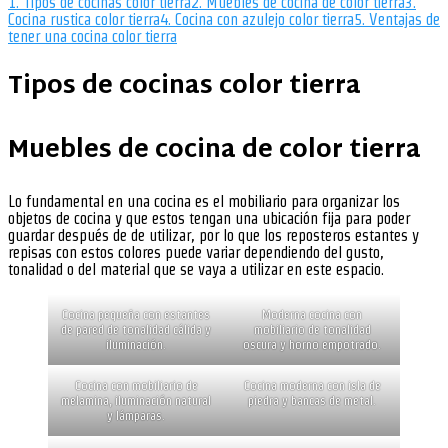
1.
Tipos de cocinas color tierra
2.
Muebles de cocina de color tierra
3.
Cocina rustica color tierra
4.
Cocina con azulejo color tierra
5.
Ventajas de
tener una cocina color tierra
Tipos de cocinas color tierra
Muebles de cocina de color tierra
Lo fundamental en una cocina es el mobiliario para organizar los
objetos de cocina y que estos tengan una ubicación fija para poder
guardar después de de utilizar, por lo que los reposteros estantes y
repisas con estos colores puede variar dependiendo del gusto,
tonalidad o del material que se vaya a utilizar en este espacio.
Cocina pequeña con estantes
Moderna cocina con
de pared de tonalidad cálida y
mobiliario de tonalidad
iluminación.
oscura y horno empotrado.
Cocina con mobiliario de
Cocina moderna con isla de
melamina, iluminación natural
piedra y bancas de metal.
y lámparas.