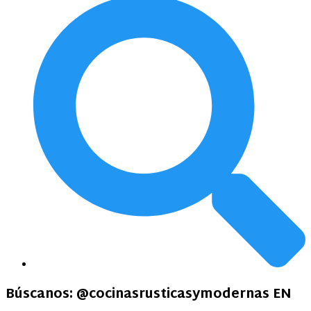
Búscanos:
@cocinasrusticasymodernas EN