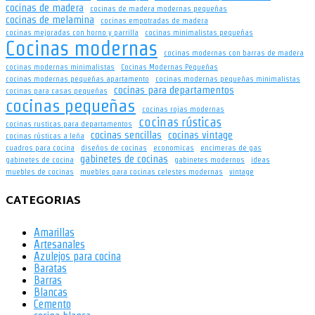
cocinas de madera
cocinas de madera modernas pequeñas
cocinas de melamina
cocinas empotradas de madera
cocinas mejoradas con horno y parrilla
cocinas minimalistas pequeñas
Cocinas modernas
cocinas modernas con barras de madera
cocinas modernas minimalistas
Cocinas Modernas Pequeñas
cocinas modernas pequeñas apartamento
cocinas modernas pequeñas minimalistas
cocinas para departamentos
cocinas para casas pequeñas
cocinas pequeñas
cocinas rojas modernas
cocinas rústicas
cocinas rusticas para departamentos
cocinas sencillas
cocinas vintage
cocinas rústicas a leña
cuadros para cocina
diseños de cocinas
economicas
encimeras de gas
gabinetes de cocinas
gabinetes de cocina
gabinetes modernos
ideas
muebles de cocinas
muebles para cocinas celestes modernas
vintage
CATEGORIAS
Amarillas
Artesanales
Azulejos para cocina
Baratas
Barras
Blancas
Cemento