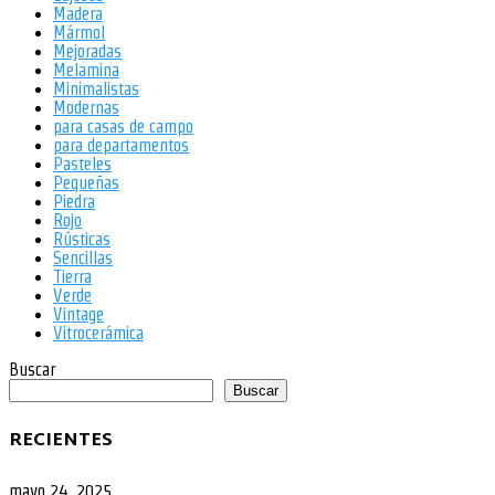
Madera
Mármol
Mejoradas
Melamina
Minimalistas
Modernas
para casas de campo
para departamentos
Pasteles
Pequeñas
Piedra
Rojo
Rústicas
Sencillas
Tierra
Verde
Vintage
Vitrocerámica
Buscar
Buscar
RECIENTES
mayo 24, 2025