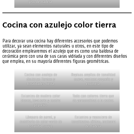
piso de madera.
Cocina con azulejo color tierra
Para decorar una cocina hay diferentes accesorios que podemos
utilizar, ya sean elementos naturales u otros, en este tipo de
decoración emplearemos el azulejo que es como una baldosa de
cerámica pero con una de sus caras vidriada y con diferentes diseños
que emplea, en su mayoría diferentes figuras geométricas.
Cocina con azulejo de
Repisas amplias de tonalidad
distintas formas y
suave, ventana pequeña y
tonalidades tierra.
encimera.
Estantes de madera color
Todo con colores tierra que
blanco, lavatorio y cuadro
da personalidad a la cocina.
pequeño.
Lámpara de pared, y
Estantes y repostero de
mobiliario de color verde de
tonalidades cálidas, encimera
tonalidad suave.
de madera.