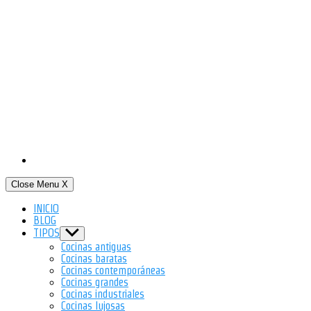
Close Menu
X
INICIO
BLOG
TIPOS
Show
sub
Cocinas antiguas
menu
Cocinas baratas
Cocinas contemporáneas
Cocinas grandes
Cocinas industriales
Cocinas lujosas