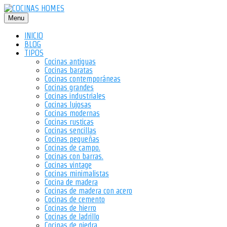
Saltar
al
Menu
contenido
INICIO
BLOG
TIPOS
Cocinas antiguas
Cocinas baratas
Cocinas contemporáneas
Cocinas grandes
Cocinas industriales
Cocinas lujosas
Cocinas modernas
Cocinas rusticas
Cocinas sencillas
Cocinas pequeñas
Cocinas de campo.
Cocinas con barras.
Cocinas vintage
Cocinas minimalistas
Cocina de madera
Cocinas de madera con acero
Cocinas de cemento
Cocinas de hierro
Cocinas de ladrillo
Cocinas de piedra