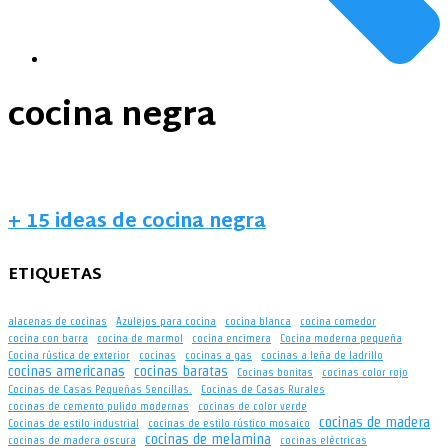
cocina negra
+ 15 ideas de cocina negra
ETIQUETAS
alacenas de cocinas
Azulejos para cocina
cocina blanca
cocina comedor
cocina con barra
cocina de marmol
cocina encimera
Cocina moderna pequeña
Cocina rústica de exterior
cocinas
cocinas a gas
cocinas a leña de ladrillo
cocinas americanas
cocinas baratas
Cocinas bonitas
cocinas color rojo
Cocinas de Casas Pequeñas Sencillas.
Cocinas de Casas Rurales
cocinas de cemento pulido modernas
cocinas de color verde
cocinas de madera
Cocinas de estilo industrial
cocinas de estilo rústico mosaico
cocinas de melamina
cocinas de madera oscura
cocinas eléctricas