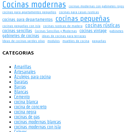
Cocinas modernas
cocinas modernas con gabinetes rojos
cocinas para apartamentos pequeños
cocinas para casas rusticas
cocinas pequeñas
cocinas para departamentos
cocinas rústicas
cocinas pequeñas con isla
cocinas rusticas de madera
cocinas sencillas
cocinas vintage
Cocinas Sencillas y Modernas
gabinetes
gabinetes de cocinas
ideas de cocinas para terrazas
Ideas de cocinas verdes olivo
modulos
muebles de cocina
pequeñas
CATEGORIAS
Amarillas
Artesanales
Azulejos para cocina
Baratas
Barras
Blancas
Cemento
cocina blanca
cocina de concreto
cocina negra
cocinas de gas
cocinas modernas blancas
cocinas modernas con isla
Colores