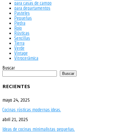
para casas de campo
para departamentos
Pasteles
Pequeñas
Piedra
Rojo
Rústicas
Sencillas
Tierra
Verde
Vintage
Vitrocerámica
Buscar
Buscar
RECIENTES
mayo 24, 2025
Cocinas rústicas modernas ideas.
abril 21, 2025
Ideas de cocinas minimalistas pequeñas.