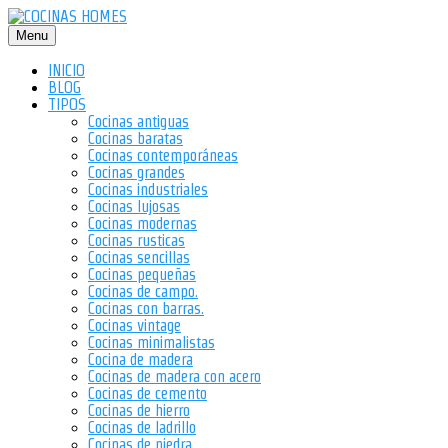
Saltar
al
Menu
contenido
INICIO
BLOG
TIPOS
Cocinas antiguas
Cocinas baratas
Cocinas contemporáneas
Cocinas grandes
Cocinas industriales
Cocinas lujosas
Cocinas modernas
Cocinas rusticas
Cocinas sencillas
Cocinas pequeñas
Cocinas de campo.
Cocinas con barras.
Cocinas vintage
Cocinas minimalistas
Cocina de madera
Cocinas de madera con acero
Cocinas de cemento
Cocinas de hierro
Cocinas de ladrillo
Cocinas de piedra