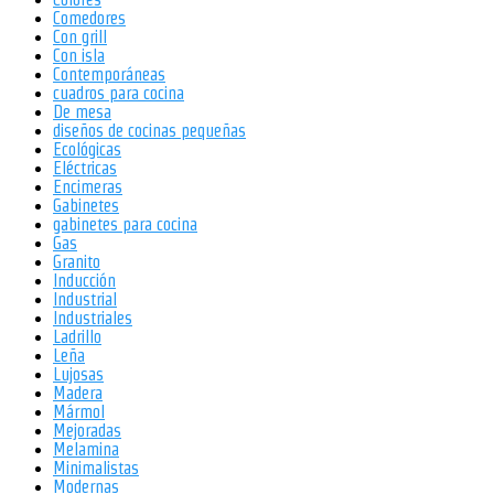
Comedores
Con grill
Con isla
Contemporáneas
cuadros para cocina
De mesa
diseños de cocinas pequeñas
Ecológicas
Eléctricas
Encimeras
Gabinetes
gabinetes para cocina
Gas
Granito
Inducción
Industrial
Industriales
Ladrillo
Leña
Lujosas
Madera
Mármol
Mejoradas
Melamina
Minimalistas
Modernas