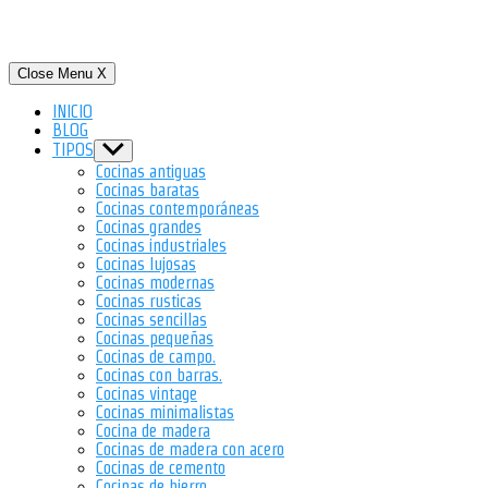
Close Menu
X
INICIO
BLOG
TIPOS
Show
sub
Cocinas antiguas
menu
Cocinas baratas
Cocinas contemporáneas
Cocinas grandes
Cocinas industriales
Cocinas lujosas
Cocinas modernas
Cocinas rusticas
Cocinas sencillas
Cocinas pequeñas
Cocinas de campo.
Cocinas con barras.
Cocinas vintage
Cocinas minimalistas
Cocina de madera
Cocinas de madera con acero
Cocinas de cemento
Cocinas de hierro