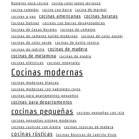
Azulejos para cocina
cocina color tonos terrosos
cocina comedor
cocina con barra
cocina de marmol
cocinas americanas
cocinas baratas
cocinas a gas
Cocinas bonitas
cocinas con barras desayunadoras
Cocinas de Casas Rurales
cocinas de cemento
cocinas de cemento pulido modernas
cocinas de color pastel
cocinas de color verde
cocinas de estilo rústico
cocinas de madera
cocinas de ladrillo
cocinas de melamina
cocinas de piedra
cocinas eléctricas
cocinas integrales
Cocinas modernas
cocinas modernas blancas
cocinas modernas con gabinetes rojos
cocinas para apartamentos pequeños
cocinas para departamentos
cocinas pequeñas
cocinas pequeñas con isla
cocinas pequeñas vintage modernas
cocinas rusticas con piedra
cocinas rusticas de madera
cocinas rústicas
Cocinas Rústicas de Ladrillo Visto