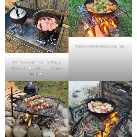
Parrilla solo de fierros con leña.
Cocina echa de metal, carbon, y
fierros se sirven de soporte para
las ollas.