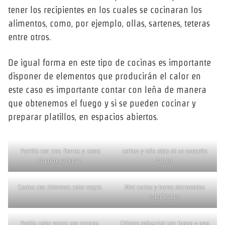
tener los recipientes en los cuales se cocinaran los
alimentos, como, por ejemplo, ollas, sartenes, teteras
entre otros.
De igual forma en este tipo de cocinas es importante
disponer de elementos que producirán el calor en
este caso es importante contar con leña de manera
que obtenemos el fuego y si se pueden cocinar y
preparar platillos, en espacios abiertos.
Parrilla con tres fierros y como
carbon y leña alpie de un pequeño
soporte cadenas.
sarten.
Cocina con chimenes color negro.
Mini cocina y horno microondas
color blanco.
Parilla color negro con teteras.
Cilindro industrial con fuego y uma