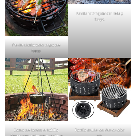
Parrilla rectangular con lleña y
fuego.
Parrilla circular color negro con
fuego.
Cocina con bordes de ladrillo,
Parrilla circular con fierros color
fierros y una cadena que sostiene
gris.