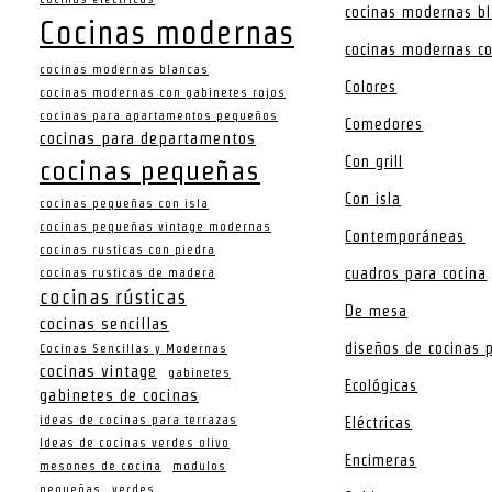
cocinas modernas b
Cocinas modernas
cocinas modernas co
cocinas modernas blancas
Colores
cocinas modernas con gabinetes rojos
cocinas para apartamentos pequeños
Comedores
cocinas para departamentos
Con grill
cocinas pequeñas
Con isla
cocinas pequeñas con isla
cocinas pequeñas vintage modernas
Contemporáneas
cocinas rusticas con piedra
cuadros para cocina
cocinas rusticas de madera
cocinas rústicas
De mesa
cocinas sencillas
diseños de cocinas
Cocinas Sencillas y Modernas
cocinas vintage
gabinetes
Ecológicas
gabinetes de cocinas
ideas de cocinas para terrazas
Eléctricas
Ideas de cocinas verdes olivo
Encimeras
mesones de cocina
modulos
pequeñas
verdes