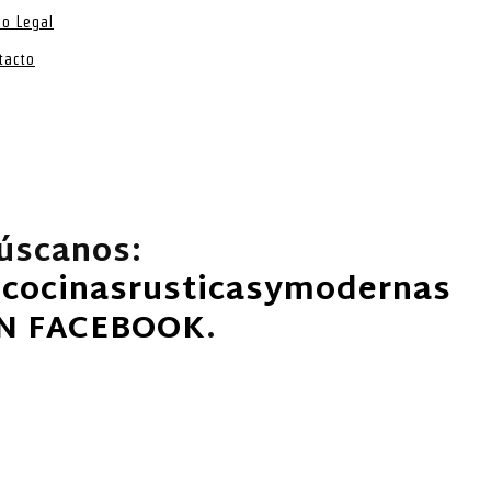
so Legal
tacto
úscanos:
cocinasrusticasymodernas
N FACEBOOK
.