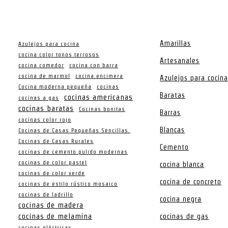
Amarillas
Azulejos para cocina
cocina color tonos terrosos
Artesanales
cocina comedor
cocina con barra
cocina de marmol
cocina encimera
Azulejos para cocin
Cocina moderna pequeña
cocinas
Baratas
cocinas americanas
cocinas a gas
cocinas baratas
Cocinas bonitas
Barras
cocinas color rojo
Blancas
Cocinas de Casas Pequeñas Sencillas.
Cocinas de Casas Rurales
Cemento
cocinas de cemento pulido modernas
cocinas de color pastel
cocina blanca
cocinas de color verde
cocina de concreto
cocinas de estilo rústico mosaico
cocinas de ladrillo
cocina negra
cocinas de madera
cocinas de melamina
cocinas de gas
cocinas eléctricas