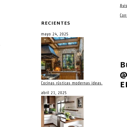
Avi
Con
RECIENTES
mayo 24, 2025
a
B
@
E
Cocinas rústicas modernas ideas.
abril 21, 2025