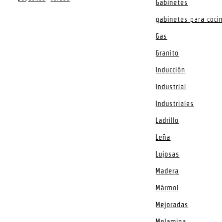
Gabinetes
gabinetes para coci
Gas
Granito
Inducción
Industrial
Industriales
Ladrillo
Leña
Lujosas
Madera
Mármol
Mejoradas
Melamina