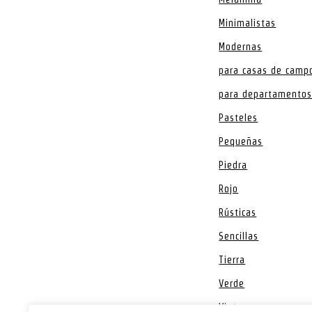
Minimalistas
Modernas
para casas de camp
para departamento
Pasteles
Pequeñas
Piedra
Rojo
Rústicas
Sencillas
Tierra
Verde
Vintage