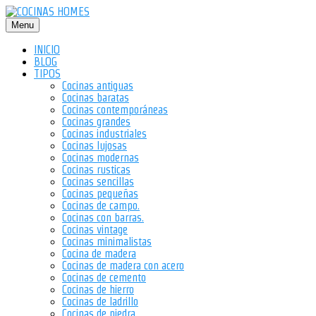
Saltar
al
Menu
contenido
INICIO
BLOG
TIPOS
Cocinas antiguas
Cocinas baratas
Cocinas contemporáneas
Cocinas grandes
Cocinas industriales
Cocinas lujosas
Cocinas modernas
Cocinas rusticas
Cocinas sencillas
Cocinas pequeñas
Cocinas de campo.
Cocinas con barras.
Cocinas vintage
Cocinas minimalistas
Cocina de madera
Cocinas de madera con acero
Cocinas de cemento
Cocinas de hierro
Cocinas de ladrillo
Cocinas de piedra