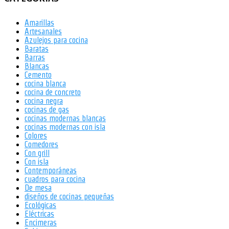
Amarillas
Artesanales
Azulejos para cocina
Baratas
Barras
Blancas
Cemento
cocina blanca
cocina de concreto
cocina negra
cocinas de gas
cocinas modernas blancas
cocinas modernas con isla
Colores
Comedores
Con grill
Con isla
Contemporáneas
cuadros para cocina
De mesa
diseños de cocinas pequeñas
Ecológicas
Eléctricas
Encimeras