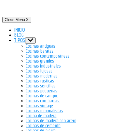
Close Menu
X
INICIO
BLOG
TIPOS
Show
sub
Cocinas antiguas
menu
Cocinas baratas
Cocinas contemporáneas
Cocinas grandes
Cocinas industriales
Cocinas lujosas
Cocinas modernas
Cocinas rusticas
Cocinas sencillas
Cocinas pequeñas
Cocinas de campo.
Cocinas con barras.
Cocinas vintage
Cocinas minimalistas
Cocina de madera
Cocinas de madera con acero
Cocinas de cemento
Cocinas de hierro