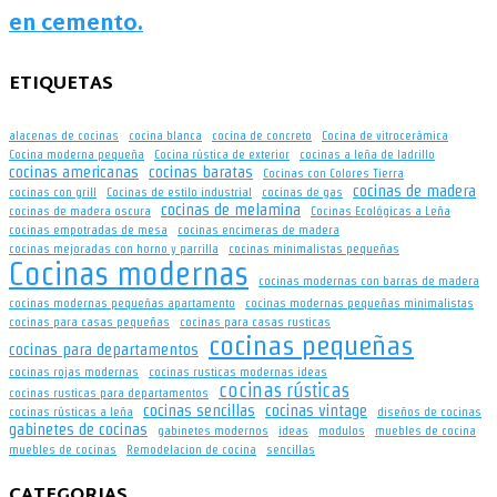
en cemento.
ETIQUETAS
alacenas de cocinas
cocina blanca
cocina de concreto
Cocina de vitrocerámica
Cocina moderna pequeña
Cocina rústica de exterior
cocinas a leña de ladrillo
cocinas americanas
cocinas baratas
Cocinas con Colores Tierra
cocinas de madera
cocinas con grill
Cocinas de estilo industrial
cocinas de gas
cocinas de melamina
cocinas de madera oscura
Cocinas Ecológicas a Leña
cocinas empotradas de mesa
cocinas encimeras de madera
cocinas mejoradas con horno y parrilla
cocinas minimalistas pequeñas
Cocinas modernas
cocinas modernas con barras de madera
cocinas modernas pequeñas apartamento
cocinas modernas pequeñas minimalistas
cocinas para casas pequeñas
cocinas para casas rusticas
cocinas pequeñas
cocinas para departamentos
cocinas rojas modernas
cocinas rusticas modernas ideas
cocinas rústicas
cocinas rusticas para departamentos
cocinas sencillas
cocinas vintage
cocinas rústicas a leña
diseños de cocinas
gabinetes de cocinas
gabinetes modernos
ideas
modulos
muebles de cocina
muebles de cocinas
Remodelacion de cocina
sencillas
CATEGORIAS