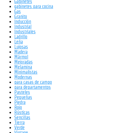
Gabinetes
gabinetes para cocina
Gas
Granito
Inducción
Industrial
Industriales
Ladrillo
Leña
Lujosas
Madera
Mármol
Mejoradas
Melamina
Minimalistas
Modernas
para casas de campo
para departamentos
Pasteles
Pequeñas
Piedra
Rojo
Rústicas
Sencillas
Tierra
Verde
Vintage