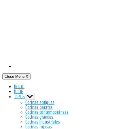
Close Menu
X
INICIO
BLOG
TIPOS
Show
sub
Cocinas antiguas
menu
Cocinas baratas
Cocinas contemporáneas
Cocinas grandes
Cocinas industriales
Cocinas lujosas