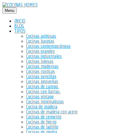
Saltar
al
Menu
contenido
INICIO
BLOG
TIPOS
Cocinas antiguas
Cocinas baratas
Cocinas contemporáneas
Cocinas grandes
Cocinas industriales
Cocinas lujosas
Cocinas modernas
Cocinas rusticas
Cocinas sencillas
Cocinas pequeñas
Cocinas de campo.
Cocinas con barras.
Cocinas vintage
Cocinas minimalistas
Cocina de madera
Cocinas de madera con acero
Cocinas de cemento
Cocinas de hierro
Cocinas de ladrillo
Cocinas de piedra