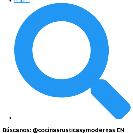
Contacto
Búscanos:
@cocinasrusticasymodernas EN