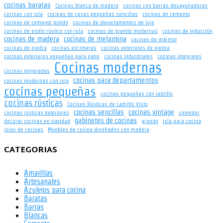
cocinas baratas
Cocinas blanca de madera
cocinas con barras desayunadoras
cocinas con isla
cocinas de casas pequeñas sencillas
cocinas de cemento
cocinas de cemento pulido
cocinas de departamentos de lujo
cocinas de estilo rústico con isla
cocinas de granito modernas
cocinas de inducción
cocinas de madera
cocinas de melamina
cocinas de mármol
cocinas de piedra
cocinas encimeras
cocinas exteriores de piedra
cocinas exteriores pequeñas para patio
cocinas industriales
cocinas integrales
Cocinas modernas
cocinas mejoradas
cocinas para departamentos
cocinas modernas con isla
cocinas pequeñas
cocinas pequeñas con ladrillo
cocinas rústicas
Cocinas Rústicas de Ladrillo Visto
cocinas sencillas
cocinas vintage
cocinas rústicas exteriores
comedor
gabinetes de cocinas
decorar cocinas en navidad
granito
isla para cocina
islas de cocinas
Muebles de cocina diseñados con madera
CATEGORIAS
Amarillas
Artesanales
Azulejos para cocina
Baratas
Barras
Blancas