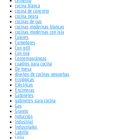
Cemento
cocina blanca
cocina de concreto
cocina negra
cocinas de gas
cocinas modernas blancas
cocinas modernas con isla
Colores
Comedores
Con grill
Con isla
Contemporáneas
cuadros para cocina
De mesa
diseños de cocinas pequeñas
Ecológicas
Eléctricas
Encimeras
Gabinetes
gabinetes para cocina
Gas
Granito
Inducción
Industrial
Industriales
Ladrillo
Leña