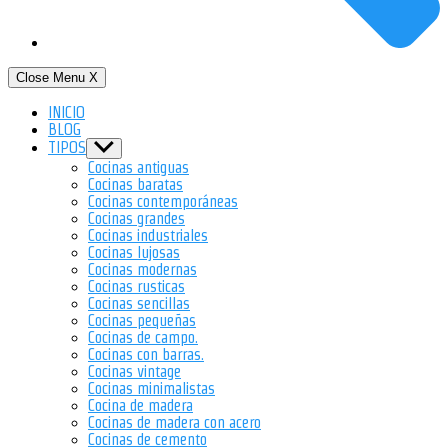
Close Menu
X
INICIO
BLOG
TIPOS
Show
sub
Cocinas antiguas
menu
Cocinas baratas
Cocinas contemporáneas
Cocinas grandes
Cocinas industriales
Cocinas lujosas
Cocinas modernas
Cocinas rusticas
Cocinas sencillas
Cocinas pequeñas
Cocinas de campo.
Cocinas con barras.
Cocinas vintage
Cocinas minimalistas
Cocina de madera
Cocinas de madera con acero
Cocinas de cemento