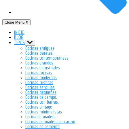
Close Menu
X
INICIO
BLOG
TIPOS
Show
sub
Cocinas antiguas
menu
Cocinas baratas
Cocinas contemporáneas
Cocinas grandes
Cocinas industriales
Cocinas lujosas
Cocinas modernas
Cocinas rusticas
Cocinas sencillas
Cocinas pequeñas
Cocinas de campo.
Cocinas con barras.
Cocinas vintage
Cocinas minimalistas
Cocina de madera
Cocinas de madera con acero
Cocinas de cemento