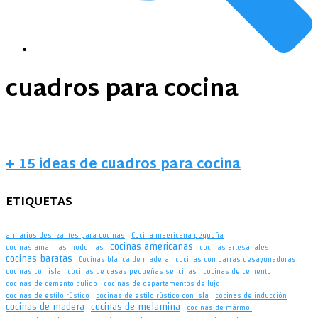
cuadros para cocina
+ 15 ideas de cuadros para cocina
ETIQUETAS
armarios deslizantes para cocinas
Cocina maericana pequeña
cocinas americanas
cocinas amarillas modernas
cocinas artesanales
cocinas baratas
Cocinas blanca de madera
cocinas con barras desayunadoras
cocinas con isla
cocinas de casas pequeñas sencillas
cocinas de cemento
cocinas de cemento pulido
cocinas de departamentos de lujo
cocinas de estilo rústico
cocinas de estilo rústico con isla
cocinas de inducción
cocinas de madera
cocinas de melamina
cocinas de mármol