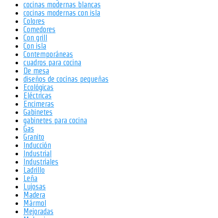
cocinas modernas blancas
cocinas modernas con isla
Colores
Comedores
Con grill
Con isla
Contemporáneas
cuadros para cocina
De mesa
diseños de cocinas pequeñas
Ecológicas
Eléctricas
Encimeras
Gabinetes
gabinetes para cocina
Gas
Granito
Inducción
Industrial
Industriales
Ladrillo
Leña
Lujosas
Madera
Mármol
Mejoradas