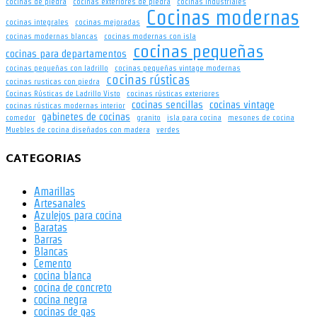
cocinas de piedra
cocinas exteriores de piedra
cocinas industriales
Cocinas modernas
cocinas integrales
cocinas mejoradas
cocinas modernas blancas
cocinas modernas con isla
cocinas pequeñas
cocinas para departamentos
cocinas pequeñas con ladrillo
cocinas pequeñas vintage modernas
cocinas rústicas
cocinas rusticas con piedra
Cocinas Rústicas de Ladrillo Visto
cocinas rústicas exteriores
cocinas sencillas
cocinas vintage
cocinas rústicas modernas interior
gabinetes de cocinas
comedor
granito
isla para cocina
mesones de cocina
Muebles de cocina diseñados con madera
verdes
CATEGORIAS
Amarillas
Artesanales
Azulejos para cocina
Baratas
Barras
Blancas
Cemento
cocina blanca
cocina de concreto
cocina negra
cocinas de gas