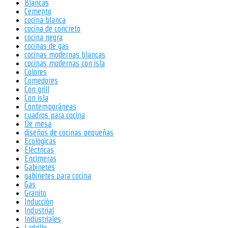
Blancas
Cemento
cocina blanca
cocina de concreto
cocina negra
cocinas de gas
cocinas modernas blancas
cocinas modernas con isla
Colores
Comedores
Con grill
Con isla
Contemporáneas
cuadros para cocina
De mesa
diseños de cocinas pequeñas
Ecológicas
Eléctricas
Encimeras
Gabinetes
gabinetes para cocina
Gas
Granito
Inducción
Industrial
Industriales
Ladrillo