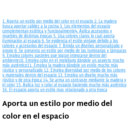
1.
Aporta un estilo por medio del color en el espacio
2.
La madera
busca aportar calidez a la cocina
3.
Los elementos del espacio
complementan estética y funcionalmente
4.
Aplica accesorios y
muebles de distintas épocas
5.
Usa colores claros lo cual aporta
iluminación al espacio
6.
Se evidencia el estilo vintage debido a los
colores y accesorios del espacio
7.
Brinda un diseños personalizado y
propio
8.
Se presenta un estilo por medio de las luminarias y lámparas
9.
Emplea colores pasteles que logran integrarse dentro del
ambiente
10.
Emplea color en el mobiliario dándole un aspecto mucho
más auténtico
11.
Emplea la madera dándole un estilo mucho más
rústico y personalizado
12.
Emplea diversidad por medio de los colores
y materiales dentro del espacio
13.
Emplea un diseño mucho más
rústico y de otra época
14.
Se arma un contraste mediante la madera y
el color
15.
Aplica luz y color al espacio haciendo mucho más auténtico
16.
El espacio aporta un estilo mas relacionado a otra época
Aporta un estilo por medio del
color en el espacio