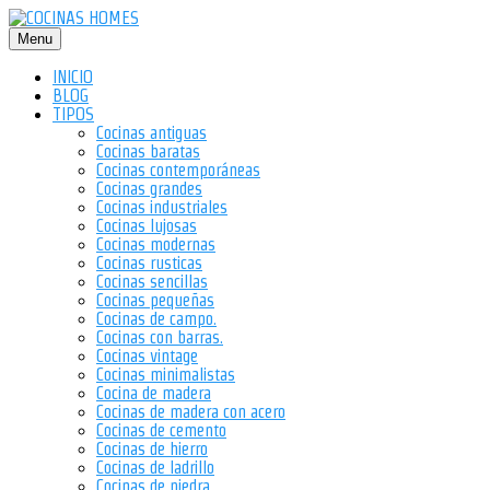
Saltar
al
Menu
contenido
INICIO
BLOG
TIPOS
Cocinas antiguas
Cocinas baratas
Cocinas contemporáneas
Cocinas grandes
Cocinas industriales
Cocinas lujosas
Cocinas modernas
Cocinas rusticas
Cocinas sencillas
Cocinas pequeñas
Cocinas de campo.
Cocinas con barras.
Cocinas vintage
Cocinas minimalistas
Cocina de madera
Cocinas de madera con acero
Cocinas de cemento
Cocinas de hierro
Cocinas de ladrillo
Cocinas de piedra