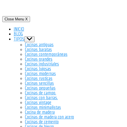
Close Menu
X
INICIO
BLOG
TIPOS
Show
sub
Cocinas antiguas
menu
Cocinas baratas
Cocinas contemporáneas
Cocinas grandes
Cocinas industriales
Cocinas lujosas
Cocinas modernas
Cocinas rusticas
Cocinas sencillas
Cocinas pequeñas
Cocinas de campo.
Cocinas con barras.
Cocinas vintage
Cocinas minimalistas
Cocina de madera
Cocinas de madera con acero
Cocinas de cemento
Cocinas de hierro