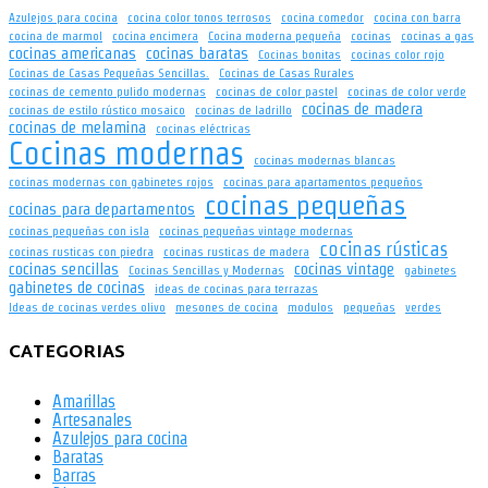
Azulejos para cocina
cocina color tonos terrosos
cocina comedor
cocina con barra
cocina de marmol
cocina encimera
Cocina moderna pequeña
cocinas
cocinas a gas
cocinas americanas
cocinas baratas
Cocinas bonitas
cocinas color rojo
Cocinas de Casas Pequeñas Sencillas.
Cocinas de Casas Rurales
cocinas de cemento pulido modernas
cocinas de color pastel
cocinas de color verde
cocinas de madera
cocinas de estilo rústico mosaico
cocinas de ladrillo
cocinas de melamina
cocinas eléctricas
Cocinas modernas
cocinas modernas blancas
cocinas modernas con gabinetes rojos
cocinas para apartamentos pequeños
cocinas pequeñas
cocinas para departamentos
cocinas pequeñas con isla
cocinas pequeñas vintage modernas
cocinas rústicas
cocinas rusticas con piedra
cocinas rusticas de madera
cocinas sencillas
cocinas vintage
Cocinas Sencillas y Modernas
gabinetes
gabinetes de cocinas
ideas de cocinas para terrazas
Ideas de cocinas verdes olivo
mesones de cocina
modulos
pequeñas
verdes
CATEGORIAS
Amarillas
Artesanales
Azulejos para cocina
Baratas
Barras