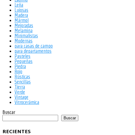
Leña
Lujosas
Madera
Mármol
Mejoradas
Melamina
Minimalistas
Modernas
para casas de campo
para departamentos
Pasteles
Pequeñas
Piedra
Rojo
Rústicas
Sencillas
Tierra
Verde
Vintage
Vitrocerámica
Buscar
Buscar
RECIENTES