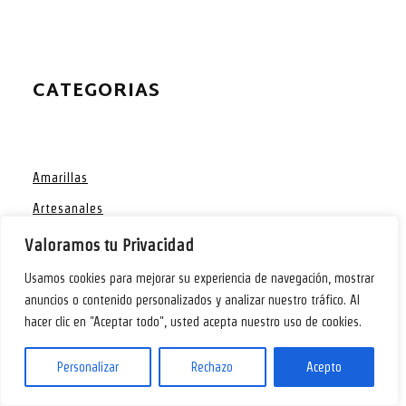
CATEGORIAS
Amarillas
Artesanales
Azulejos para cocina
Valoramos tu Privacidad
Baratas
Usamos cookies para mejorar su experiencia de navegación, mostrar
anuncios o contenido personalizados y analizar nuestro tráfico. Al
Barras
hacer clic en "Aceptar todo", usted acepta nuestro uso de cookies.
Blancas
Cemento
Personalizar
Rechazo
Acepto
cocina blanca