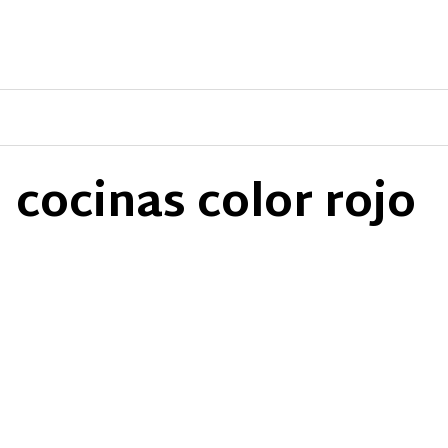
Saltar
al
contenido
cocinas color rojo