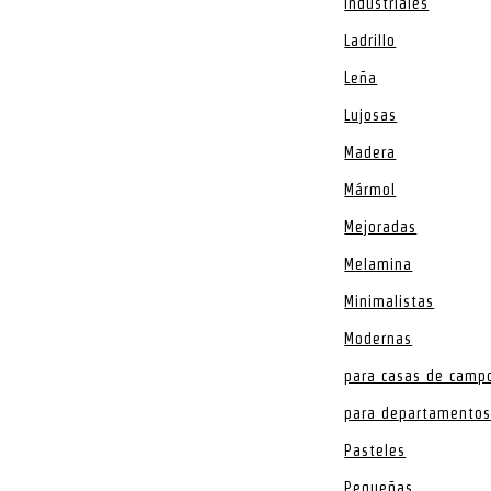
Industriales
Ladrillo
Leña
Lujosas
Madera
Mármol
Mejoradas
Melamina
Minimalistas
Modernas
para casas de camp
para departamento
Pasteles
Pequeñas