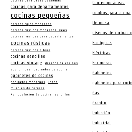
cocinas para casas pequeñas
Contemporáneas
cocinas para departamentos
cuadros para cocina
cocinas pequeñas
De mesa
cocinas rojas modernas
cocinas rusticas modernas ideas
diseños de cocinas
cocinas rusticas para departamentos
cocinas rústicas
Ecológicas
cocinas rústicas a leña
Eléctricas
cocinas sencillas
cocinas vintage
Encimeras
diseños de cocinas
economicas
gabinetes de cocina
Gabinetes
gabinetes de cocinas
gabinetes modernos
ideas
gabinetes para coci
muebles de cocinas
Gas
Remodelacion de cocina
sencillas
Granito
Inducción
Industrial