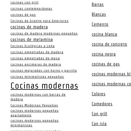
cocinas con grill
Barras
cocinas contemporáneas
Blancas
cocinas de gas
Cocinas de Granito para Exteriores
Cemento
cocinas de madera
cocinas de madera modernas pequeñas
cocina blanca
cocinas de melamina
cocina de concreto
Cocinas Ecológicas a Leña
cocinas empotradas de madera
cocina negra
cocinas empotradas de mesa
cocinas de gas
cocinas encimeras de madera
cocinas mejoradas con horno y parrilla
cocinas modernas b
cocinas minimalistas pequeñas
Cocinas modernas
cocinas modernas co
Colores
cocinas modernas con barras de
madera
Comedores
Cocinas Modernas Pequeñas
cocinas modernas pequeñas
Con grill
apartamento
cocinas modernas pequeñas
Con isla
minimalistas