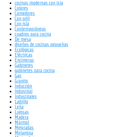
cocinas modernas con isla
Colores
Comedores
Con grill
Con isla
Contemporáneas
cuadros para cocina
De mesa
diseños de cocinas pequeñas
Ecológicas
Eléctricas
Encimeras
Gabinetes
gabinetes para cocina
Gas
Granito
Inducción
Industrial
Industriales
Ladrillo
Leña
Lujosas
Madera
Mármol
Mejoradas
Melamina