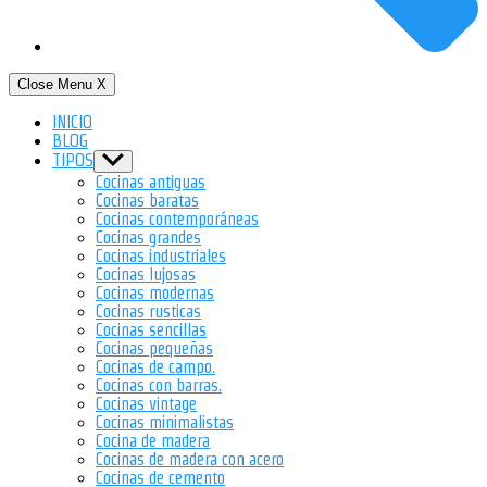
Close Menu
X
INICIO
BLOG
TIPOS
Show
sub
Cocinas antiguas
menu
Cocinas baratas
Cocinas contemporáneas
Cocinas grandes
Cocinas industriales
Cocinas lujosas
Cocinas modernas
Cocinas rusticas
Cocinas sencillas
Cocinas pequeñas
Cocinas de campo.
Cocinas con barras.
Cocinas vintage
Cocinas minimalistas
Cocina de madera
Cocinas de madera con acero
Cocinas de cemento