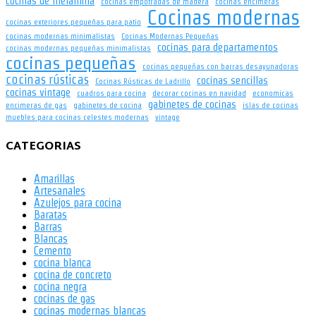
cocinas de melamina
cocinas empotradas de madera
cocinas encimeras
Cocinas modernas
cocinas exteriores pequeñas para patio
cocinas modernas minimalistas
Cocinas Modernas Pequeñas
cocinas para departamentos
cocinas modernas pequeñas minimalistas
cocinas pequeñas
cocinas pequeñas con barras desayunadoras
cocinas rústicas
cocinas sencillas
Cocinas Rústicas de Ladrillo
cocinas vintage
cuadros para cocina
decorar cocinas en navidad
economicas
gabinetes de cocinas
encimeras de gas
gabinetes de cocina
islas de cocinas
muebles para cocinas celestes modernas
vintage
CATEGORIAS
Amarillas
Artesanales
Azulejos para cocina
Baratas
Barras
Blancas
Cemento
cocina blanca
cocina de concreto
cocina negra
cocinas de gas
cocinas modernas blancas