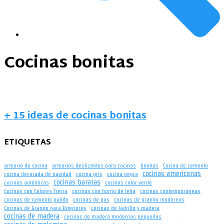
Cocinas bonitas
+ 15 ideas de cocinas bonitas
ETIQUETAS
armario de cocina
armarios deslizantes para cocinas
bonitas
Cocina de cemento
cocinas americanas
cocina decorada de navidad
cocina gris
cocina negra
cocinas baratas
cocinas auténticas
cocinas color verde
Cocinas con Colores Tierra
cocinas con horno de leña
cocinas contemporáneas
cocinas de cemento pulido
cocinas de gas
cocinas de granito modernas
Cocinas de Granito para Exteriores
cocinas de ladrillo y madera
cocinas de madera
cocinas de madera modernas pequeñas