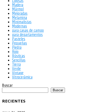
Lujosas
Madera
Mármol
Mejoradas
Melamina
Minimalistas
Modernas
para casas de campo
para departamentos
Pasteles
Pequeñas
Piedra
Rojo
Rústicas
Sencillas
Tierra
Verde
Vintage
Vitrocerámica
Buscar
Buscar
RECIENTES