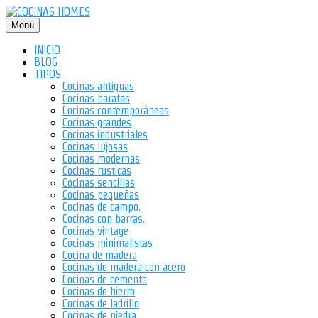
Saltar
al
Menu
contenido
INICIO
BLOG
TIPOS
Cocinas antiguas
Cocinas baratas
Cocinas contemporáneas
Cocinas grandes
Cocinas industriales
Cocinas lujosas
Cocinas modernas
Cocinas rusticas
Cocinas sencillas
Cocinas pequeñas
Cocinas de campo.
Cocinas con barras.
Cocinas vintage
Cocinas minimalistas
Cocina de madera
Cocinas de madera con acero
Cocinas de cemento
Cocinas de hierro
Cocinas de ladrillo
Cocinas de piedra