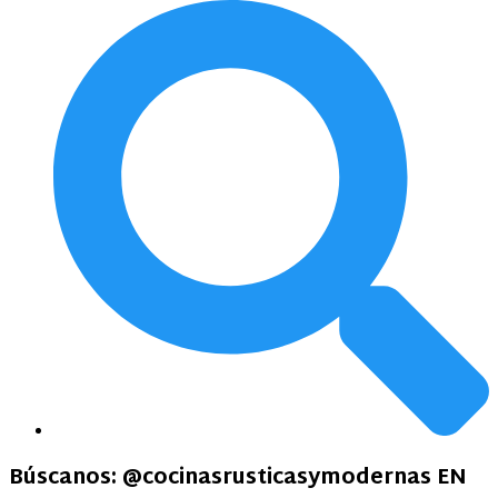
Búscanos:
@cocinasrusticasymodernas EN