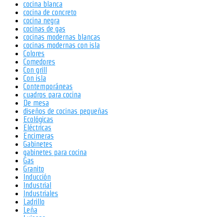
cocina blanca
cocina de concreto
cocina negra
cocinas de gas
cocinas modernas blancas
cocinas modernas con isla
Colores
Comedores
Con grill
Con isla
Contemporáneas
cuadros para cocina
De mesa
diseños de cocinas pequeñas
Ecológicas
Eléctricas
Encimeras
Gabinetes
gabinetes para cocina
Gas
Granito
Inducción
Industrial
Industriales
Ladrillo
Leña