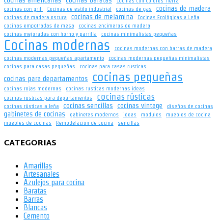
cocinas americanas
cocinas baratas
Cocinas con Colores Tierra
cocinas de madera
cocinas con grill
Cocinas de estilo industrial
cocinas de gas
cocinas de melamina
cocinas de madera oscura
Cocinas Ecológicas a Leña
cocinas empotradas de mesa
cocinas encimeras de madera
cocinas mejoradas con horno y parrilla
cocinas minimalistas pequeñas
Cocinas modernas
cocinas modernas con barras de madera
cocinas modernas pequeñas apartamento
cocinas modernas pequeñas minimalistas
cocinas para casas pequeñas
cocinas para casas rusticas
cocinas pequeñas
cocinas para departamentos
cocinas rojas modernas
cocinas rusticas modernas ideas
cocinas rústicas
cocinas rusticas para departamentos
cocinas sencillas
cocinas vintage
cocinas rústicas a leña
diseños de cocinas
gabinetes de cocinas
gabinetes modernos
ideas
modulos
muebles de cocina
muebles de cocinas
Remodelacion de cocina
sencillas
CATEGORIAS
Amarillas
Artesanales
Azulejos para cocina
Baratas
Barras
Blancas
Cemento