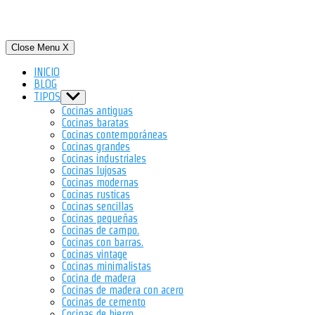
Close Menu
X
INICIO
BLOG
TIPOS
Show
sub
Cocinas antiguas
menu
Cocinas baratas
Cocinas contemporáneas
Cocinas grandes
Cocinas industriales
Cocinas lujosas
Cocinas modernas
Cocinas rusticas
Cocinas sencillas
Cocinas pequeñas
Cocinas de campo.
Cocinas con barras.
Cocinas vintage
Cocinas minimalistas
Cocina de madera
Cocinas de madera con acero
Cocinas de cemento
Cocinas de hierro