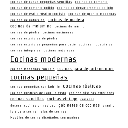
cocinas de casas pequeñas sencillas
cocinas de cemento
cocinas de cemento pulido
cocinas de departamentos de lujo
cocinas de estilo rústico con isla
cocinas de granito modernas
cocinas de madera
cocinas de inducción
cocinas de melamina
cocinas de mármol
cocinas de piedra
cocinas encimeras
cocinas exteriores de piedra
cocinas exteriores pequeñas para patio
cocinas industriales
cocinas integrales
cocinas mejoradas
Cocinas modernas
cocinas para departamentos
cocinas modernas con isla
cocinas pequeñas
cocinas rústicas
cocinas pequeñas con ladrillo
Cocinas Rústicas de Ladrillo Visto
cocinas rústicas exteriores
cocinas sencillas
cocinas vintage
comedor
gabinetes de cocinas
decorar cocinas en navidad
granito
isla para cocina
islas de cocinas
Muebles de cocina diseñados con madera