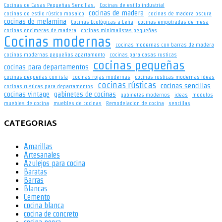
Cocinas de Casas Pequeñas Sencillas.
Cocinas de estilo industrial
cocinas de madera
cocinas de estilo rústico mosaico
cocinas de madera oscura
cocinas de melamina
Cocinas Ecológicas a Leña
cocinas empotradas de mesa
cocinas encimeras de madera
cocinas minimalistas pequeñas
Cocinas modernas
cocinas modernas con barras de madera
cocinas modernas pequeñas apartamento
cocinas para casas rusticas
cocinas pequeñas
cocinas para departamentos
cocinas pequeñas con isla
cocinas rojas modernas
cocinas rusticas modernas ideas
cocinas rústicas
cocinas sencillas
cocinas rusticas para departamentos
cocinas vintage
gabinetes de cocinas
gabinetes modernos
ideas
modulos
muebles de cocina
muebles de cocinas
Remodelacion de cocina
sencillas
CATEGORIAS
Amarillas
Artesanales
Azulejos para cocina
Baratas
Barras
Blancas
Cemento
cocina blanca
cocina de concreto