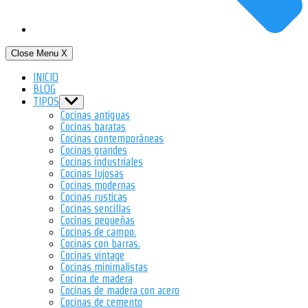
Close Menu
X
INICIO
BLOG
TIPOS
Show
sub
Cocinas antiguas
menu
Cocinas baratas
Cocinas contemporáneas
Cocinas grandes
Cocinas industriales
Cocinas lujosas
Cocinas modernas
Cocinas rusticas
Cocinas sencillas
Cocinas pequeñas
Cocinas de campo.
Cocinas con barras.
Cocinas vintage
Cocinas minimalistas
Cocina de madera
Cocinas de madera con acero
Cocinas de cemento