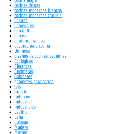
cocina negra
cocinas de gas
cocinas modernas blancas
cocinas modernas con isla
Colores
Comedores
Con grill
Con isla
Contemporáneas
cuadros para cocina
De mesa
diseños de cocinas pequeñas
Ecológicas
Eléctricas
Encimeras
Gabinetes
gabinetes para cocina
Gas
Granito
Inducción
Industrial
Industriales
Ladrillo
Leña
Lujosas
Madera
Mármol