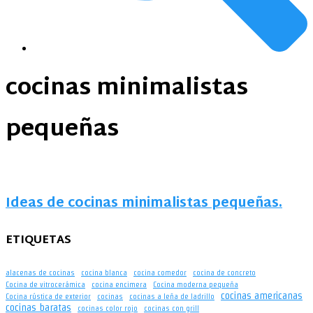
cocinas minimalistas
pequeñas
Ideas de cocinas minimalistas pequeñas.
ETIQUETAS
alacenas de cocinas
cocina blanca
cocina comedor
cocina de concreto
Cocina de vitrocerámica
cocina encimera
Cocina moderna pequeña
cocinas americanas
Cocina rústica de exterior
cocinas
cocinas a leña de ladrillo
cocinas baratas
cocinas color rojo
cocinas con grill