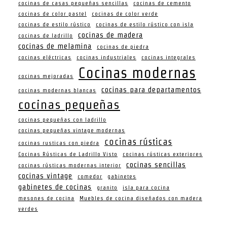
cocinas de casas pequeñas sencillas
cocinas de cemento
cocinas de color pastel
cocinas de color verde
cocinas de estilo rústico
cocinas de estilo rústico con isla
cocinas de madera
cocinas de ladrillo
cocinas de melamina
cocinas de piedra
cocinas eléctricas
cocinas industriales
cocinas integrales
Cocinas modernas
cocinas mejoradas
cocinas para departamentos
cocinas modernas blancas
cocinas pequeñas
cocinas pequeñas con ladrillo
cocinas pequeñas vintage modernas
cocinas rústicas
cocinas rusticas con piedra
Cocinas Rústicas de Ladrillo Visto
cocinas rústicas exteriores
cocinas sencillas
cocinas rústicas modernas interior
cocinas vintage
comedor
gabinetes
gabinetes de cocinas
granito
isla para cocina
mesones de cocina
Muebles de cocina diseñados con madera
verdes