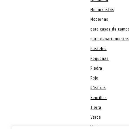
Minimalistas
Modernas
para casas de camp
para departamento
Pasteles
Pequeñas
Piedra
Rojo
Rústicas
Sencillas
Tierra
Verde
Vintage