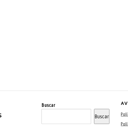
AV
Buscar
S
Pol
Buscar
Pol