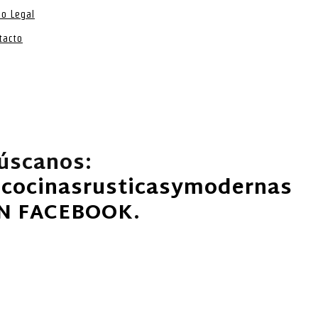
so Legal
tacto
úscanos:
cocinasrusticasymodernas
N FACEBOOK
.