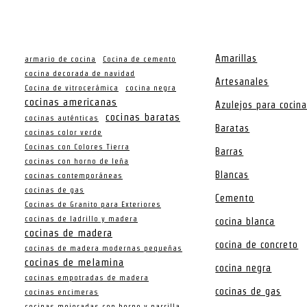
Amarillas
armario de cocina
Cocina de cemento
cocina decorada de navidad
Artesanales
Cocina de vitrocerámica
cocina negra
cocinas americanas
Azulejos para cocin
cocinas baratas
cocinas auténticas
Baratas
cocinas color verde
Cocinas con Colores Tierra
Barras
cocinas con horno de leña
Blancas
cocinas contemporáneas
cocinas de gas
Cemento
Cocinas de Granito para Exteriores
cocinas de ladrillo y madera
cocina blanca
cocinas de madera
cocina de concreto
cocinas de madera modernas pequeñas
cocinas de melamina
cocina negra
cocinas empotradas de madera
cocinas de gas
cocinas encimeras
cocinas mejoradas con horno y parrilla