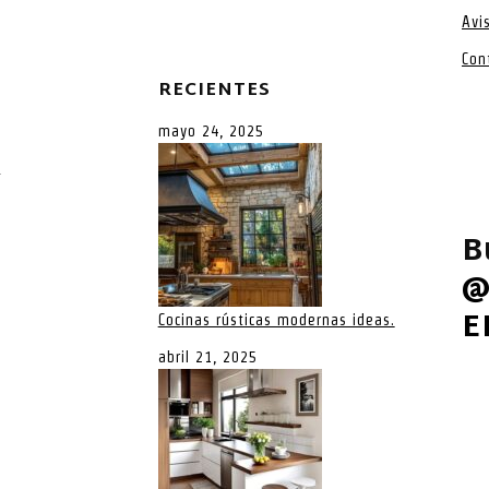
Avi
Con
RECIENTES
mayo 24, 2025
a
B
@
E
Cocinas rústicas modernas ideas.
abril 21, 2025