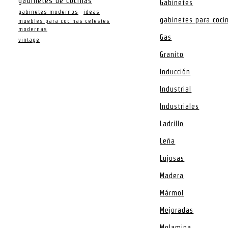
gabinetes de cocinas
Gabinetes
gabinetes modernos
ideas
gabinetes para coci
muebles para cocinas celestes
modernas
Gas
vintage
Granito
Inducción
Industrial
Industriales
Ladrillo
Leña
Lujosas
Madera
Mármol
Mejoradas
Melamina