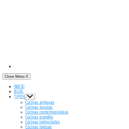
Close Menu
X
INICIO
BLOG
TIPOS
Show
sub
Cocinas antiguas
menu
Cocinas baratas
Cocinas contemporáneas
Cocinas grandes
Cocinas industriales
Cocinas lujosas