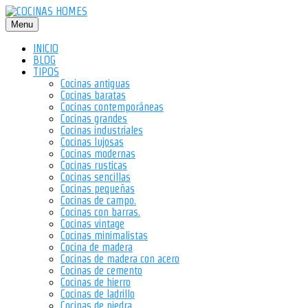
Saltar
al
Menu
contenido
INICIO
BLOG
TIPOS
Cocinas antiguas
Cocinas baratas
Cocinas contemporáneas
Cocinas grandes
Cocinas industriales
Cocinas lujosas
Cocinas modernas
Cocinas rusticas
Cocinas sencillas
Cocinas pequeñas
Cocinas de campo.
Cocinas con barras.
Cocinas vintage
Cocinas minimalistas
Cocina de madera
Cocinas de madera con acero
Cocinas de cemento
Cocinas de hierro
Cocinas de ladrillo
Cocinas de piedra