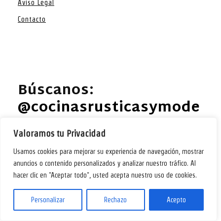
Aviso Legal
Contacto
Búscanos:
@cocinasrusticasymode
rnas EN FACEBOOK
.
Valoramos tu Privacidad
Usamos cookies para mejorar su experiencia de navegación, mostrar
anuncios o contenido personalizados y analizar nuestro tráfico. Al
hacer clic en "Aceptar todo", usted acepta nuestro uso de cookies.
Ideas para diseñar y decorar tu cocina. @2024 – Todos
los derechos reservados. COCINAS.HOMES
Personalizar
Rechazo
Acepto