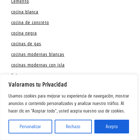
Cemento
cocina blanca
cocina de concreto
cocina negra
cocinas de gas
cocinas modernas blancas
cocinas modernas con isla
Colores
Valoramos tu Privacidad
Comedores
Usamos cookies para mejorar su experiencia de navegación, mostrar
Con grill
anuncios o contenido personalizados y analizar nuestro tráfico. Al
Con isla
hacer clic en "Aceptar todo", usted acepta nuestro uso de cookies.
Contemporáneas
Personalizar
Rechazo
Acepto
cuadros para cocina
De mesa