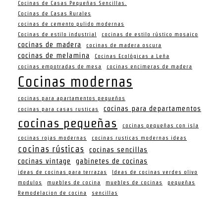
Cocinas de Casas Pequeñas Sencillas.
Cocinas de Casas Rurales
cocinas de cemento pulido modernas
Cocinas de estilo industrial
cocinas de estilo rústico mosaico
cocinas de madera
cocinas de madera oscura
cocinas de melamina
Cocinas Ecológicas a Leña
cocinas empotradas de mesa
cocinas encimeras de madera
Cocinas modernas
cocinas para apartamentos pequeños
cocinas para departamentos
cocinas para casas rusticas
cocinas pequeñas
cocinas pequeñas con isla
cocinas rojas modernas
cocinas rusticas modernas ideas
cocinas rústicas
cocinas sencillas
cocinas vintage
gabinetes de cocinas
ideas de cocinas para terrazas
Ideas de cocinas verdes olivo
modulos
muebles de cocina
muebles de cocinas
pequeñas
Remodelacion de cocina
sencillas