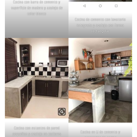
Cocina con barra de cemento y
superficie de madera y azulejo de
color blanco
Cocina de cemento con lavatorio
integrado y azulejo con forma
rectangular
Cocina con estantes de pared
Cocina en U de cemento y
pequeños y azulejo en coclores