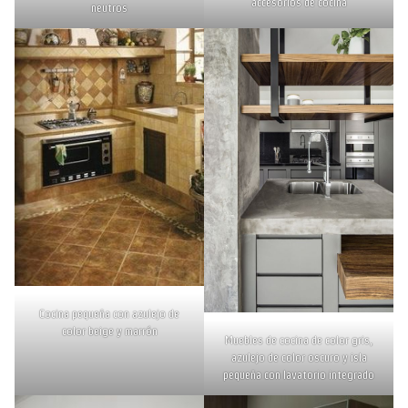
accesorios de cocina
neutros
Cocina pequeña con azulejo de
color beige y marrón
Muebles de cocina de color gris,
azulejo de color oscuro y isla
pequeña con lavatorio integrado