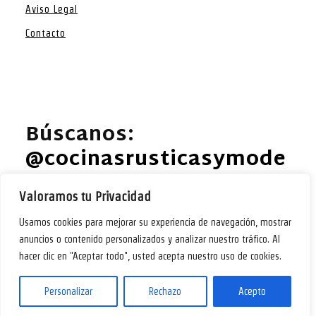
Aviso Legal
Contacto
Búscanos:
@cocinasrusticasymode
rnas EN FACEBOOK
.
Valoramos tu Privacidad
Usamos cookies para mejorar su experiencia de navegación, mostrar
anuncios o contenido personalizados y analizar nuestro tráfico. Al
Ideas para diseñar y decorar tu cocina. @2024 – Todos
hacer clic en "Aceptar todo", usted acepta nuestro uso de cookies.
los derechos reservados. COCINAS.HOMES
Personalizar
Rechazo
Acepto