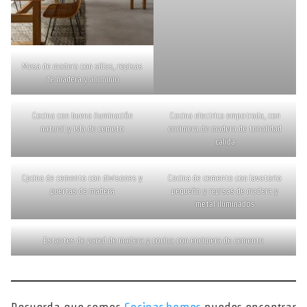
Mesa de madera con sillas, repisas
de madera y aluminio
Cocina con buena iluminación
Cocina electrica empotrada, con
natural y isla de cemeto
encimera de madera de tonalidad
calida
Cpcina de cemento con divisones y
Cocina de cemento con lavatorio
puertas de madera
pequeño y repisas de madera y
metal iluminados
Estantes de pared de madera y cocina con encimera de cemento