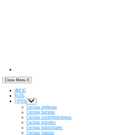
Close Menu
X
INICIO
BLOG
TIPOS
Show
sub
Cocinas antiguas
menu
Cocinas baratas
Cocinas contemporáneas
Cocinas grandes
Cocinas industriales
Cocinas lujosas