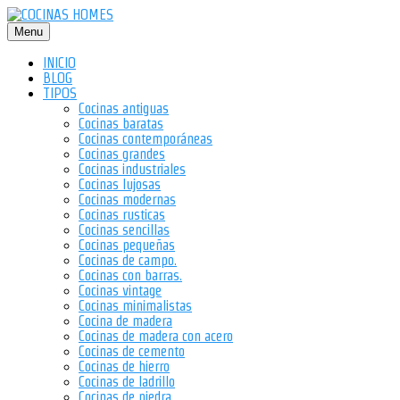
Saltar
al
Menu
contenido
INICIO
BLOG
TIPOS
Cocinas antiguas
Cocinas baratas
Cocinas contemporáneas
Cocinas grandes
Cocinas industriales
Cocinas lujosas
Cocinas modernas
Cocinas rusticas
Cocinas sencillas
Cocinas pequeñas
Cocinas de campo.
Cocinas con barras.
Cocinas vintage
Cocinas minimalistas
Cocina de madera
Cocinas de madera con acero
Cocinas de cemento
Cocinas de hierro
Cocinas de ladrillo
Cocinas de piedra