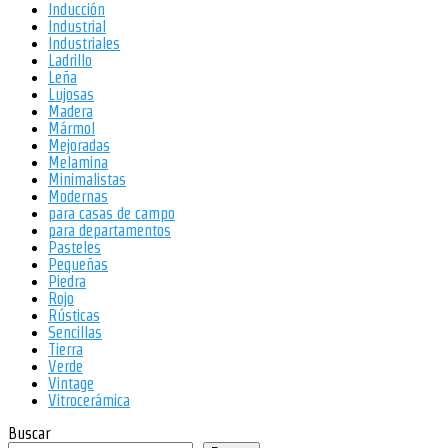
Inducción
Industrial
Industriales
Ladrillo
Leña
Lujosas
Madera
Mármol
Mejoradas
Melamina
Minimalistas
Modernas
para casas de campo
para departamentos
Pasteles
Pequeñas
Piedra
Rojo
Rústicas
Sencillas
Tierra
Verde
Vintage
Vitrocerámica
Buscar