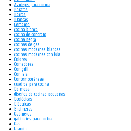
Azulejos para cocina
Baratas
Barras
Blancas
Cemento
cocina blanca
cocina de concreto
cocina negra
cocinas de gas
cocinas modernas blancas
cocinas modernas con isla
Colores
Comedores
Con grill
Con isla
Contemporáneas
cuadros para cocina
De mesa
diseños de cocinas pequeñas
Ecológicas
Eléctricas
Encimeras
Gabinetes
gabinetes para cocina
Gas
Granito