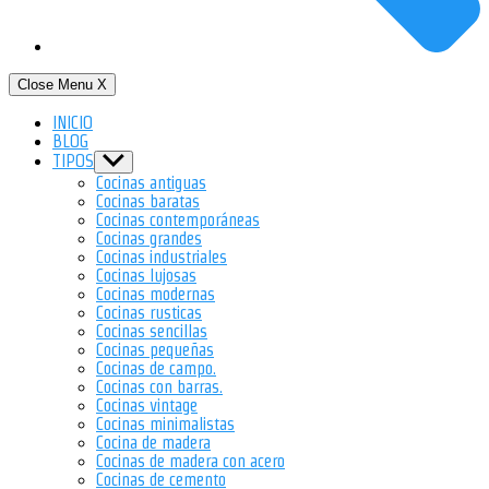
Close Menu
X
INICIO
BLOG
TIPOS
Show
sub
Cocinas antiguas
menu
Cocinas baratas
Cocinas contemporáneas
Cocinas grandes
Cocinas industriales
Cocinas lujosas
Cocinas modernas
Cocinas rusticas
Cocinas sencillas
Cocinas pequeñas
Cocinas de campo.
Cocinas con barras.
Cocinas vintage
Cocinas minimalistas
Cocina de madera
Cocinas de madera con acero
Cocinas de cemento