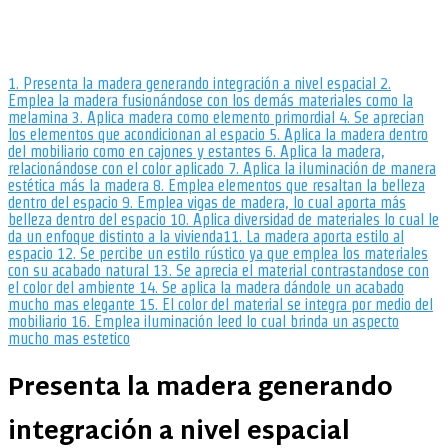
1.
Presenta la madera generando integración a nivel espacial
2.
Emplea la madera fusionándose con los demás materiales como la
melamina
3.
Aplica madera como elemento primordial
4.
Se aprecian
los elementos que acondicionan al espacio
5.
Aplica la madera dentro
del mobiliario como en cajones y estantes
6.
Aplica la madera,
relacionándose con el color aplicado
7.
Aplica la iluminación de manera
estética más la madera
8.
Emplea elementos que resaltan la belleza
dentro del espacio
9.
Emplea vigas de madera, lo cual aporta más
belleza dentro del espacio
10.
Aplica diversidad de materiales lo cual le
da un enfoque distinto a la vivienda
11.
La madera aporta estilo al
espacio
12.
Se percibe un estilo rústico ya que emplea los materiales
con su acabado natural
13.
Se aprecia el material contrastandose con
el color del ambiente
14.
Se aplica la madera dándole un acabado
mucho mas elegante
15.
El color del material se integra por medio del
mobiliario
16.
Emplea iluminación leed lo cual brinda un aspecto
mucho mas estetico
Presenta la madera generando
integración a nivel espacial