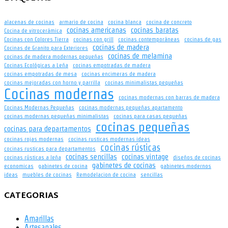
alacenas de cocinas
armario de cocina
cocina blanca
cocina de concreto
cocinas americanas
cocinas baratas
Cocina de vitrocerámica
Cocinas con Colores Tierra
cocinas con grill
cocinas contemporáneas
cocinas de gas
cocinas de madera
Cocinas de Granito para Exteriores
cocinas de melamina
cocinas de madera modernas pequeñas
Cocinas Ecológicas a Leña
cocinas empotradas de madera
cocinas empotradas de mesa
cocinas encimeras de madera
cocinas mejoradas con horno y parrilla
cocinas minimalistas pequeñas
Cocinas modernas
cocinas modernas con barras de madera
Cocinas Modernas Pequeñas
cocinas modernas pequeñas apartamento
cocinas modernas pequeñas minimalistas
cocinas para casas pequeñas
cocinas pequeñas
cocinas para departamentos
cocinas rojas modernas
cocinas rusticas modernas ideas
cocinas rústicas
cocinas rusticas para departamentos
cocinas sencillas
cocinas vintage
cocinas rústicas a leña
diseños de cocinas
gabinetes de cocinas
economicas
gabinetes de cocina
gabinetes modernos
ideas
muebles de cocinas
Remodelacion de cocina
sencillas
CATEGORIAS
Amarillas
Artesanales