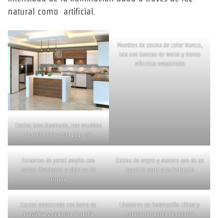
natural como artificial.
Muebles de cocina de color blanco,
isla con bancos de metal y horno
eléctrico empotrado
Cocina bien iluminada, con muebles
de melamina y isla pequeña
Estantes de pared amplio con
Cocina de negro y madera que da un
varias divisiones y objetos de
aspecto serio y sofisticado
cocina
Cocina empotrada con barra de
Lámparas de iluminación cálida y
mayólica y pequeña ventana
estante de pared de madera