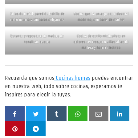
Sillas de metal, pared de ladrillo de
Cocina que da un aspecto industrial
color neutro y lámparas colgantes
moderno, con barra de madera
Estante y repostero de madera de
Cocina de estilo minimalista en
tonalidad oscura
colores neutros, con sillas altas de
madera y horno electrico
Recuerda que somos
Cocinas.homes
puedes encontrar
en nuestra web, todo sobre cocinas, esperamos te
inspires para elegir la tuyas.