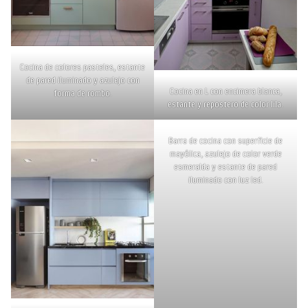
Cocina de colores pasteles, estante
de pared iluminado y azulejo con
Cocina en L con encimera blanca,
forma de rombo.
estante y repostero de color lila.
Barra de cocina con superficie de
mayólica, azulejo de color verde
esmeralda y estante de pared
iluminado con luz led.