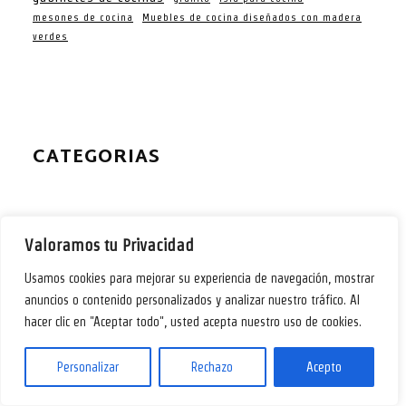
mesones de cocina
Muebles de cocina diseñados con madera
verdes
CATEGORIAS
Valoramos tu Privacidad
Amarillas
Artesanales
Usamos cookies para mejorar su experiencia de navegación, mostrar
anuncios o contenido personalizados y analizar nuestro tráfico. Al
Azulejos para cocina
hacer clic en "Aceptar todo", usted acepta nuestro uso de cookies.
Baratas
Personalizar
Rechazo
Acepto
Barras
Blancas