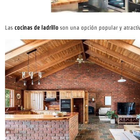
Las
cocinas de ladrillo
son una opción popular y atracti