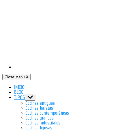
Close Menu
X
INICIO
BLOG
TIPOS
Show
sub
Cocinas antiguas
menu
Cocinas baratas
Cocinas contemporáneas
Cocinas grandes
Cocinas industriales
Cocinas lujosas