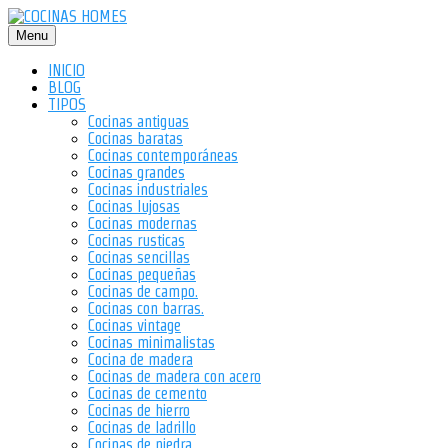
Saltar
al
Menu
contenido
INICIO
BLOG
TIPOS
Cocinas antiguas
Cocinas baratas
Cocinas contemporáneas
Cocinas grandes
Cocinas industriales
Cocinas lujosas
Cocinas modernas
Cocinas rusticas
Cocinas sencillas
Cocinas pequeñas
Cocinas de campo.
Cocinas con barras.
Cocinas vintage
Cocinas minimalistas
Cocina de madera
Cocinas de madera con acero
Cocinas de cemento
Cocinas de hierro
Cocinas de ladrillo
Cocinas de piedra